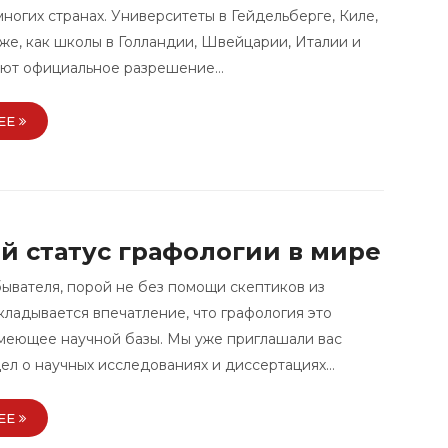
ногих странах. Университеты в Гейдельберге, Киле,
же, как школы в Голландии, Швейцарии, Италии и
еют официальное разрешение…
ЕЕ
й статус графологии в мире
бывателя, порой не без помощи скептиков из
кладывается впечатление, что графология это
имеющее научной базы. Мы уже приглашали вас
дел о научных исследованиях и диссертациях…
ЕЕ