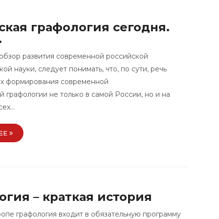
ская графология сегодня.
.
обзор развития современной российской
ой науки, следует понимать, что, по сути, речь
ях формирования современной
 графологии не только в самой России, но и на
сех…
ЕЕ
огия – краткая история
ропе графология входит в обязательную программу