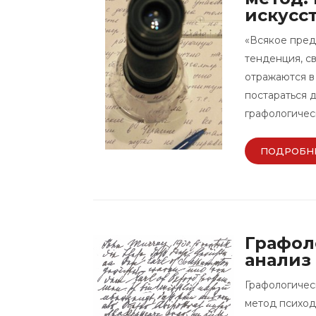
искусс
«Всякое пред
тенденция, с
отражаются в
постараться 
графологичес
ПОДРОБН
Графол
анализ
Графологичес
метод психод