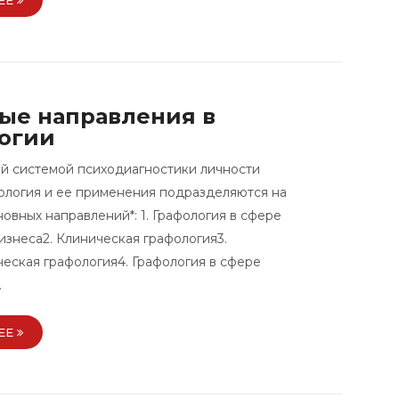
ые направления в
огии
й системой психодиагностики личности
ология и ее применения подразделяются на
овных направлений*: 1. Графология в сфере
изнеса2. Клиническая графология3.
еская графология4. Графология в сфере
…
ЕЕ