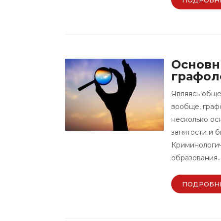
Основн
графол
Являясь обще
вообще, граф
несколько осн
занятости и б
Криминологич
образования
ПОДРОБН