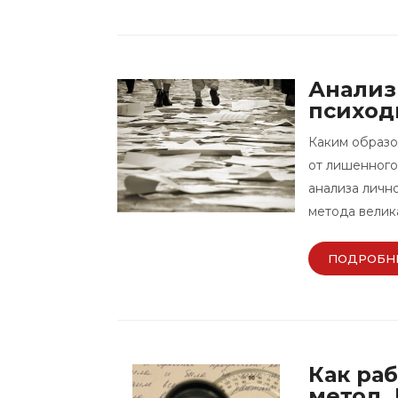
Анализ
психод
Каким образо
от лишенного
анализа лично
метода велик
ПОДРОБН
Как ра
метод.