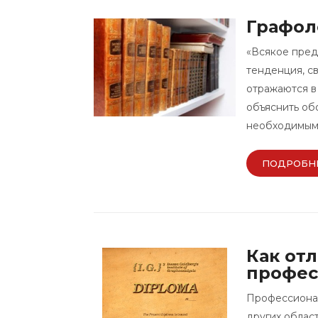
Графол
«Всякое пред
тенденция, с
отражаются в
объяснить об
необходимым 
ПОДРОБН
Как от
профес
Профессионал
других облас