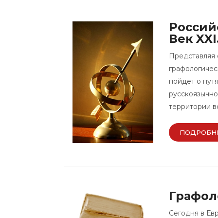
Россий
Век XXI
Представляя 
графологическ
пойдет о пут
русскоязычной
территории в
ПОДРОБН
Графол
Сегодня в Ев