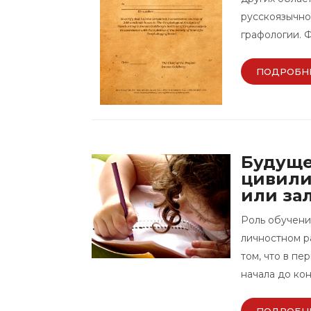
русскоязычно
графологии. Ф
ПОДРОБН
Будуще
цивили
или за
Роль обучени
личностном р
том, что в п
начала до кон
ПОДРОБН