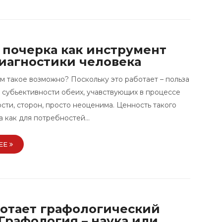
 почерка как инструмент
иагностики человека
м такое возможно? Поскольку это работает – польза
 субьективности обеих, учавствующих в процессе
сти, сторон, просто неоценима. Ценность такого
а как для потребностей…
ЕЕ
ботает графологический
 Графология – наука или