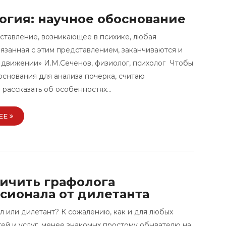
огия: научное обоснование
ставление, возникающее в психике, любая
вязанная с этим представлением, заканчиваются и
 движении» И.М.Сеченов, физиолог, психолог Чтобы
основания для анализа почерка, считаю
рассказать об особенностях…
ЕЕ
личить графолога
сионала от дилетанта
 или дилетант? К сожалению, как и для любых
тей и услуг, менее знакомых простому обывателю на