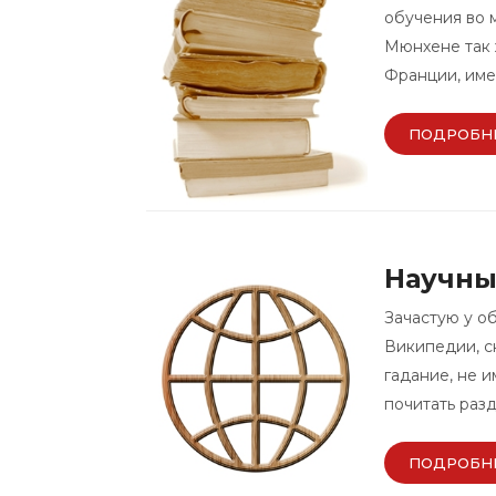
обучения во м
Мюнхене так 
Франции, им
ПОДРОБН
Научны
Зачастую у о
Википедии, с
гадание, не 
почитать раз
ПОДРОБН