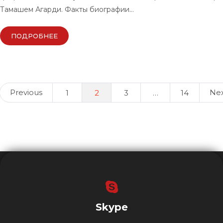
Тамашем Агарди. Факты биографии…
ПОДРОБНЕЕ
Posts
Previous
Ne
1
2
3
…
14
navigation
Skype