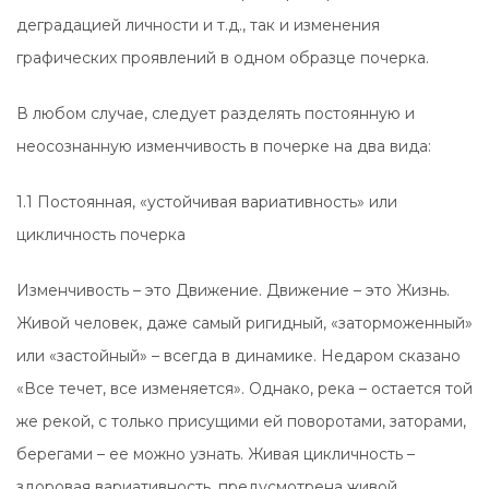
деградацией личности и т.д., так и изменения
графических проявлений в одном образце почерка.
В любом случае, следует разделять постоянную и
неосознанную изменчивость в почерке на два вида:
1.1 Постоянная, «устойчивая вариативность» или
цикличность почерка
Изменчивость – это Движение. Движение – это Жизнь.
Живой человек, даже самый ригидный, «заторможенный»
или «застойный» – всегда в динамике. Недаром сказано
«Все течет, все изменяется». Однако, река – остается той
же рекой, с только присущими ей поворотами, заторами,
берегами – ее можно узнать. Живая цикличность –
здоровая вариативность, предусмотрена живой