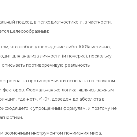
альный подход в психодиагностике и, в частности,
яется целесообразным:
а том, что любое утверждение либо 100% истинно,
одит для анализа личности (и почерка), поскольку
и описывать противоречивую реальность.
построена на противоречиях и основана на сложном
 факторов. Формальная же логика, являясь важным
инцип, «да-нет», «1-0», доведен до абсолюта в
роисходящего к упрощенным формулам, и поэтому не
агностики.
ым возможным инструментом понимания мира,