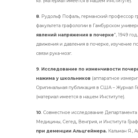
яз. (материал имеется в нашем Институте).
8
. Рудольф Пофаль, германский профессор г
факультета графологии в Гамбурском универси
явлений напряжения в почерке
”, 1949 г
движения и давления в почерке, изучение п
связи рука-мозг.
9
.
Исследование по изменчивости почерк
нажима у школьников
(аппаратное измерит
Оригинальная публикация в США – Журнал Гене
(материал имеется в нашем Институте).
10
. Совместное исследование Департамент
Медицины, Сегед, Венгрия, и Института Гра
при деменции Альцгеймера.
Кальман Я., А