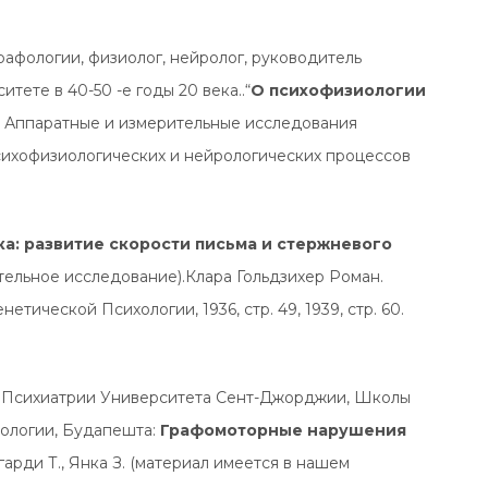
рафологии, физиолог, нейролог, руководитель
тете в 40-50 -е годы 20 века..“
О психофизиологии
од. Аппаратные и измерительные исследования
сихофизиологических и нейрологических процессов
а: развитие скорости письма и стержневого
ельное исследование).Клара Гольдзихер Роман.
тической Психологии, 1936, стр. 49, 1939, стр. 60.
а Психиатрии Университета Сент-Джорджии, Школы
фологии, Будапешта:
Графомоторные нарушения
гарди Т., Янка З. (материал имеется в нашем