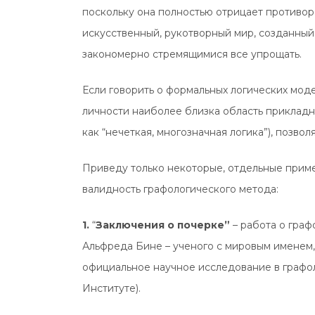
поскольку она полностью отрицает противор
искусственный, рукотворный мир, созданный
закономерно стремящимися все упрощать.
Если говорить о формальных логических мод
личности наиболее близка область прикладно
как “нечеткая, многозначная логика”), поз
Приведу только некоторые, отдельные прим
валидность графологического метода:
1.
“
Заключения о почерке”
– работа о граф
Альфреда Бине – ученого с мировым именем,
официальное научное исследование в графоло
Институте).