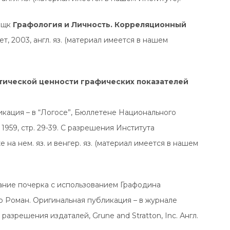
ощк
Графология и Личность. Корреляционный
, 2003, англ. яз. (материал имеется в нашем
тической ценности графических показателей
икация – в “Логосе”, Бюллетене Национального
1959, стр. 29-39. С разрешения Института
 на нем. яз. и венгер. яз. (материал имеется в нашем
ние почерка с использованием Графодина
р Роман. Оригинальная публикация – в журнале
разрешения издаталей, Grune and Stratton, Inc. Англ.