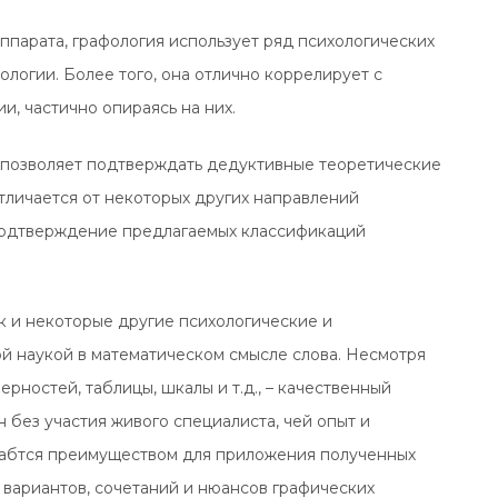
ппарата, графология использует ряд психологических
ологии. Более того, она отлично коррелирует с
, частично опираясь на них.
то позволяет подтверждать дедуктивные теоретические
тличается от некоторых других направлений
подтверждение предлагаемых классификаций
ак и некоторые другие психологические и
й наукой в математическом смысле слова. Несмотря
рностей, таблицы, шкалы и т.д., – качественный
 без участия живого специалиста, чей опыт и
вабтся преимуществом для приложения полученных
 вариантов, сочетаний и нюансов графических