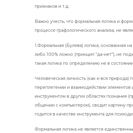
признаков и т.д.
Важно учесть, что формальная логика и форм
процессе графологического анализа, не явл
1.Формальная (Булева) логика, основанная н
либо 100% ложно (принцип “да-нет”), не подх
такая логика по определению не в состояни
Человеческая личность (как и вся природа) 
переплетении и взаимодействии элементов и
инструментом в других областях познания (пр
общении с компьютером), сводит картину п
годится в качестве инструмента для психоди
Формальная логика не является единственн