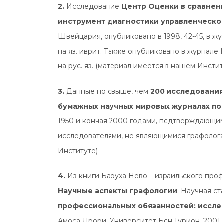
2.
Исследование
Центр Оценки в сравнен
инструмент диагностики управленческо
Швейцария, опубликовано в 1998, 42-45, в ж
на яз. иврит. Также опубликовано в журнале Н
на рус. яз. (материал имеется в нашем Инстит
3.
Данные по свыше, чем
200 исследования
бумажных научных мировых журналах по 
1950 и кончая 2000 годами, подтверждающи
исследователями, не являющимися графологам
Институте)
4.
Из книги Баруха Нево – израильского про
Научные аспекты графологии
. Научная ст
профессиональных обязанностей: иссл
Амоса Дрори. Университет Бен-Гурион, 2001, 