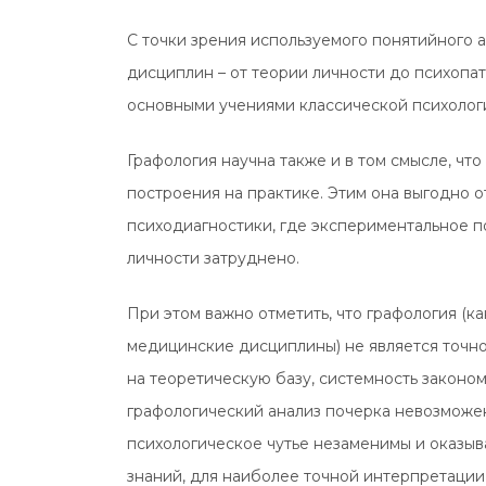
С точки зрения используемого понятийного а
дисциплин – от теории личности до психопат
основными учениями классической психологии
Графология научна также и в том смысле, ч
построения на практике. Этим она выгодно о
психодиагностики, где экспериментальное 
личности затруднено.
При этом важно отметить, что графология (к
медицинские дисциплины) не является точно
на теоретическую базу, системность закономе
графологический анализ почерка невозможен
психологическое чутье незаменимы и оказы
знаний, для наиболее точной интерпретации