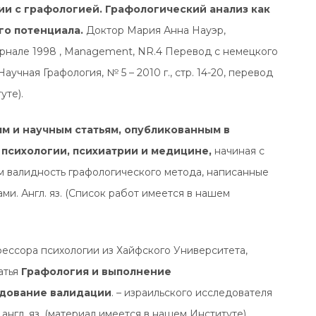
ии с графологией. Графологический анализ как
го потенциала.
Доктор Мария Анна Науэр,
урнале 1998 , Мanagement, NR.4 Перевод с немецкого
аучная Графология, № 5 – 2010 г., стр. 14-20, перевод
уте).
м и научным статьям, опубликованным в
психологии, психиатрии и медицине,
начиная с
м валидность графологического метода, написанные
и. Англ. яз. (Список работ имеется в нашем
фессора психологии из Хайфского Университета,
атья
Графология и выполнение
едование валидации
. – израильского исследователя
англ. яз. (материал имеется в нашем Институте).