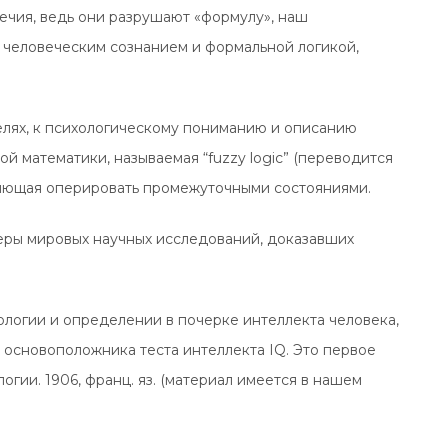
ечия, ведь они разрушают «формулу», наш
 человеческим сознанием и формальной логикой,
елях, к психологическому пониманию и описанию
й математики, называемая “fuzzy logic” (переводится
воляющая оперировать промежуточными состояниями.
еры мировых научных исследований, доказавших
ологии и определении в почерке интеллекта человека,
 основоположника теста интеллекта IQ. Это первое
гии. 1906, франц. яз. (материал имеется в нашем