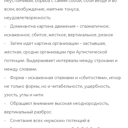
неустойчивая, борьба с самим собой, сбои везде и во
всем, возбуждение, маятник тонуса,
неудовлетворенность.
• Доминантна картина движения – спазматичное,
искаженное, сбитое, жесткое, вертикальное, резкое.
• Затем идет картина организации – застывшая,
жесткая, сродни организации при Аутистической
потенции. Выдерживает интервалы между строками и
между словами.
• Форма – искаженная спазмами и «сбитостями», игнор
не только формы, но и читабельности, ущербность,
узость, углы и нити.
• Обращают внимание высокая неоднородность,
вертикальный разброс.
• Сочетание всех «мужских» потенций в