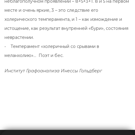
неблагополучном проявлении – 8+5+3+1. 8 и 5 на первом
месте и очень яркие, 3 – это следствие его
холерического темперамента, и 1 – как измождение и
истощение, как результат внутренней «бури», состояния
неврастении.
• Темперамент «холеричный со срывами в
меланхолию»… Поэт и бес.
Институт Графоанализа Инессы Гольдберг