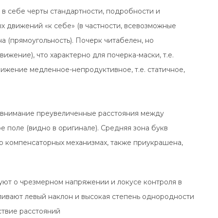
 в себе черты стандартности, подробности и
 движений «к себе» (в частности, всевозможные
на (прямоугольность). Почерк читабелен, но
ижение), что характерно для почерка-маски, т.е.
вижение медленное-непродуктивное, т.е. статичное,
 внимание преувеличенные расстояния между
 поле (видно в оригинале). Средняя зона букв
я о компенсаторных механизмах, также приукрашена,
уют о чрезмерном напряжении и локусе контроля в
ливают левый наклон и высокая степень однородности
ствие расстояний