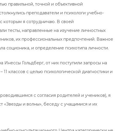
тью правильной, точной и объективной
толкнулись преподаватели и психологи учебно-
с которым я сотрудничаю. В своей
ли тесты, направленные на изучение личностных
еников, их профессиональных предпочтений. Важное
ла соционика, и определение психотипа личности.
а Инессы Гольдберг, от них поступили запросы на
– 11 классов с целью психологической диагностики и
проводившимся с согласия родителей и учеников), я
ст «Звезды и волны», беседу с учащимися и их
 учебно-консультационного Центра категорически не