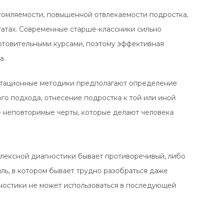
томляемости, повышенной отвлекаемости подростка,
льтатах. Современные старше-классники сильно
отовительными курсами, поэтому эффективная
а.
нтационные методики предполагают определение
го подхода, отнесение подростка к той или иной
те неповторимые черты, которые делают человека
плексной диагностики бывает противоречивый, либо
ь, в котором бывает трудно разобраться даже
гностики не может использоваться в последующей