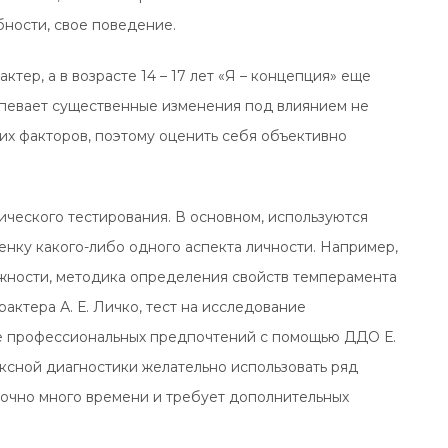
бности, свое поведение.
тер, а в возрасте 14 – 17 лет «Я – концепция» еще
рпевает существенные изменения под влиянием не
ких факторов, поэтому оценить себя объективно
ческого тестирования. В основном, используются
енку какого-либо одного аспекта личности. Например,
жности, методика определения свойств темперамента
актера А. Е. Личко, тест на исследование
е профессиональных предпочтений с помощью ДДО Е.
ексной диагностики желательно использовать ряд
аточно много времени и требует дополнительных