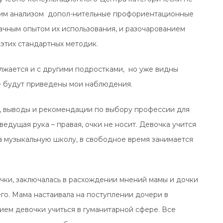
ским анализом допол-нительные профориентационные
дачным опытом их использования, и разочарованием
этих стандартных методик.
лжается и с другими подростками, но уже видны
ье будут приведены мои наблюдения.
а, выводы и рекомендации по выбору профессии для
ведущая рука – правая, очки не носит. Девочка учится
ла музыкальную школу, в свободное время занимается
очки, заключалась в расхождении мнений мамы и дочки
о. Мама настаивала на поступлении дочери в
ием девочки учиться в гуманитарной сфере. Все