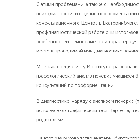
С этими проблемами, а также с необходимос
психодиагностики с целью профориентации с
консультационного Центра в Екатеринбурге, 
профдиагностической работе они использова
особенностей, темперамента и характера уч
место в проводимой ими диагностике занима
Мне, как специалисту Института Графоанализ
графологический анализ почерка учащихся 8 
консультаций по профориентации.
В диагностике, наряду с анализом почерка (
использовала графический тест Вартегга, те
родителями.
На этот раз руководство екатеринбургского