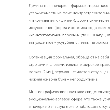
Доминанта в почерке – форма, которая несет
усложненности на фоне центростремительных
«накручивания», «улитки»), форма симметрич
искусственен (форма и эстетика подавляет дв
«неинтегративной персоны» (по К.Г.Юнгу). Д
вынужденное – усугублено левым наклоном.
Организация формальная, обращают на себя
строками и словами, излишне широкое правое
мелкая (2 мм.), верхняя – свидетельствующа
нижняя же зона букв – непродуктивна.
Многие графические признаки свидетельств
эмоционально-волевой сфере, что также уси
в почерке. Зачастую можно наблюдать отсут