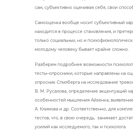
сам, субъективно оценивая себя, свои спосо
Самооценка вообще носит субъективный харак
находится в процессе становления, и прете
только социальных, но и психофизиологичес
молодому человеку бывает крайне сложно.
Разберем подробнее возможности психологи
тесты–опросники, которые направлены на оц
опросник Спилберга на исследование трево
В. М. Русалова, определение акцентуаций хар
особенностей мышления Айзенка, выявлени
А. Климова и др. Соответственно, для компл
тестов, что, в свою очередь, занимает дост
усилий как исследуемого, так и психолога.