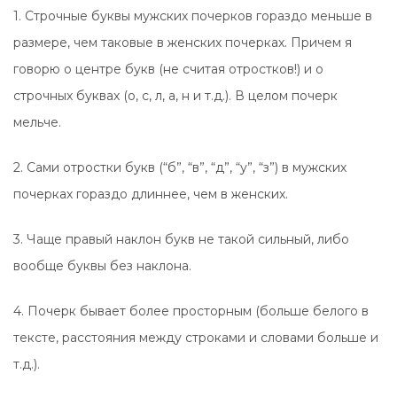
1. Строчные буквы мужских почерков гораздо меньше в
размере, чем таковые в женских почерках. Причем я
говорю о центре букв (не считая отростков!) и о
строчных буквах (о, с, л, а, н и т.д.). В целом почерк
мельче.
2. Сами отростки букв (“б”, “в”, “д”, “у”, “з”) в мужских
почерках гораздо длиннее, чем в женских.
3. Чаще правый наклон букв не такой сильный, либо
вообще буквы без наклона.
4. Почерк бывает более просторным (больше белого в
тексте, расстояния между строками и словами больше и
т.д.).