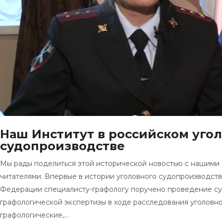
Наш Институт в российском уго
судопроизводстве
Мы рады поделиться этой исторической новостью с нашими
читателями. Впервые в истории уголовного судопроизводст
Федерации специалисту-графологу поручено проведение су
графологической экспертизы в ходе расследования уголовно
графологические,…