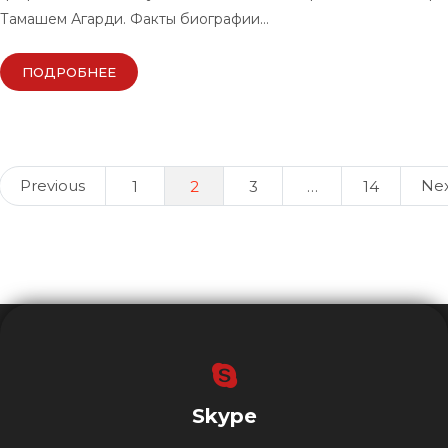
Тамашем Агарди. Факты биографии…
ПОДРОБНЕЕ
Posts
Previous
Ne
1
2
3
…
14
navigation
Skype