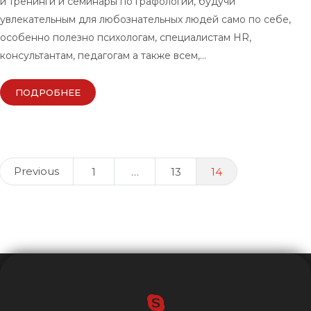
и тренинги и семинары по графологии, будучи
увлекательным для любознательных людей само по себе,
особенно полезно психологам, специалистам HR,
консультантам, педагогам а также всем,…
ПОДРОБНЕЕ
Posts
Previous
1
…
13
14
navigation