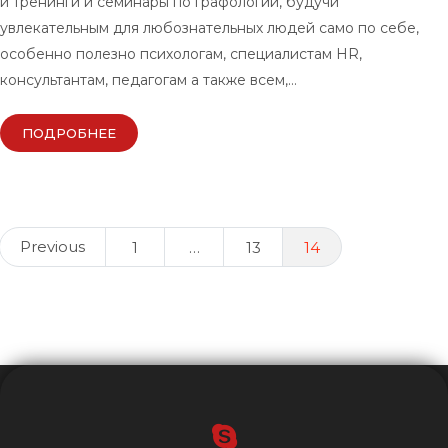
и тренинги и семинары по графологии, будучи
увлекательным для любознательных людей само по себе,
особенно полезно психологам, специалистам HR,
консультантам, педагогам а также всем,…
ПОДРОБНЕЕ
Posts
Previous
1
…
13
14
navigation