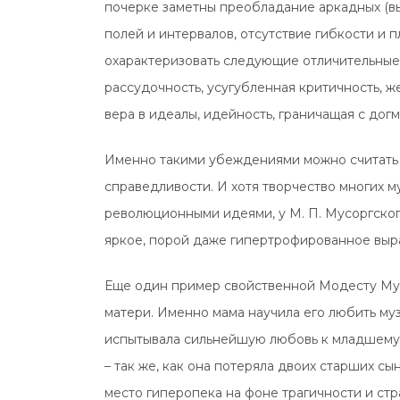
почерке заметны преобладание аркадных (выгн
полей и интервалов, отсутствие гибкости и 
охарактеризовать следующие отличительные
рассудочность, усугубленная критичность, 
вера в идеалы, идейность, граничащая с дог
Именно такими убеждениями можно считать 
справедливости. И хотя творчество многих м
революционными идеями, у М. П. Мусоргского
яркое, порой даже гипертрофированное выр
Еще один пример свойственной Модесту Мус
матери. Именно мама научила его любить му
испытывала сильнейшую любовь к младшему с
– так же, как она потеряла двоих старших с
место гиперопека на фоне трагичности и стр