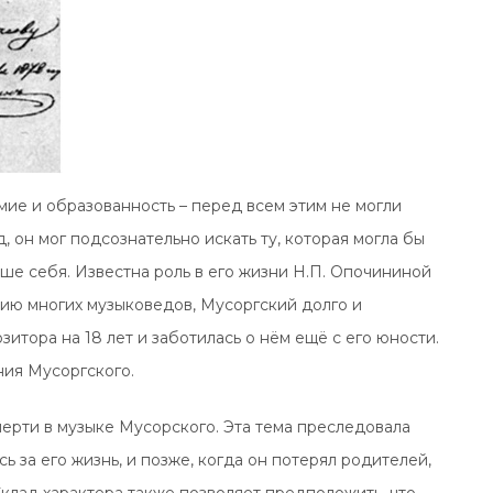
умие и образованность – перед всем этим не могли
, он мог подсознательно искать ту, которая могла бы
рше себя. Известна роль в его жизни Н.П. Опочининой
ию многих музыковедов, Мусоргский долго и
итора на 18 лет и заботилась о нём ещё с его юности.
ия Мусоргского.
ерти в музыке Мусорского. Эта тема преследовала
сь за его жизнь, и позже, когда он потерял родителей,
 Склад характера также позволяет предположить, что