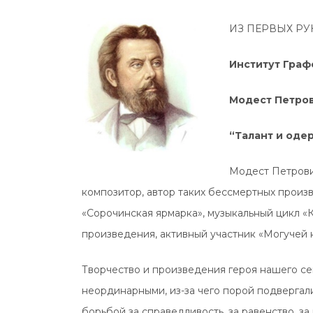
ИЗ ПЕРВЫХ РУ
Институт Граф
Модест Петро
“Талант и оде
Модест Петрович
композитор, автор таких бессмертных произ
«Сорочинская ярмарка», музыкальный цикл «
произведения, активный участник «Могучей к
Творчество и произведения героя нашего с
неординарными, из-за чего порой подвергал
борьбой за справедливость, за равенство, за