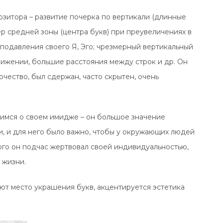
зитора – развитие почерка по вертикали (длинные
р средней зоны (центра букв) при преувеличениях в
 подавления своего Я, Эго; чрезмерный вертикальный
движении, большие расстояния между строк и др. Он
чество, был сдержан, часто скрытен, очень
имся о своем имидже – он большое значение
, и для него было важно, чтобы у окружающих людей
ого он подчас жертвовал своей индивидуальностью,
 жизни.
ют место украшения букв, акцентируется эстетика