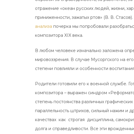
отражение «океан русских людей, жизни, хар
приниженности, зажатых ртов» (В. В. Стасов
анализа
почерка мы попробовали разобраться
композитора XIX века.
В любом человеке изначально заложена опр
мировоззрения. В случае Мусоргского на е
степени повлияли и особенности воспитания
Родители готовили его к военной службе. Го
композитора – выражен синдром «Реформатор
степень постоянства различных графических 
параллельность штрихов, сильный нажим и др
качествах как строгая дисциплина, самокрит
долга и справедливости. Все эти врожденны