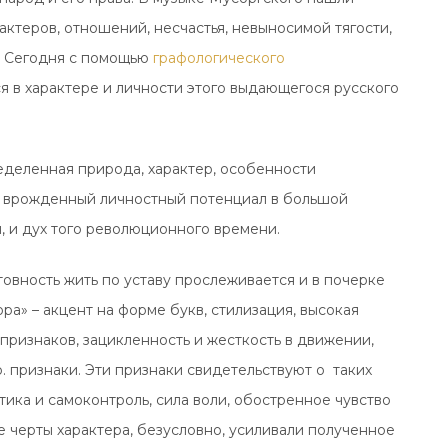
актеров, отношений, несчастья, невыносимой тягости,
). Сегодня с помощью
графологического
 в характере и личности этого выдающегося русского
еделенная природа, характер, особенности
го врожденный личностный потенциал в большой
, и дух того революционного времени.
товность жить по уставу прослеживается и в почерке
а» – акцент на форме букв, стилизация, высокая
признаков, зацикленность и жесткость в движении,
. признаки. Эти признаки свидетельствуют о таких
ика и самоконтроль, сила воли, обостренное чувство
е черты характера, безусловно, усиливали полученное