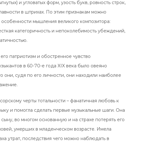
утых) и угловатых форм, узость букв, ровность строк,
плавности в штрихах. По этим признакам можно
 особенности мышления великого композитора:
жесткая категоричность и непоколебимость убеждений,
матичностью.
его патриотизм и обостренное чувство
узыкантов в 60-70-е года XIX века было овеяно
 они, судя по его личности, они находили наиболее
ажение.
орскому черты тотальности – фанатичная любовь к
зыку и помогла сделать первые музыкальные шаги. Она
ыну, во многом основанную и на страхе потерять его
ыновей, умерших в младенческом возрасте. Имела
аха утрат, последствия чего можно наблюдать в