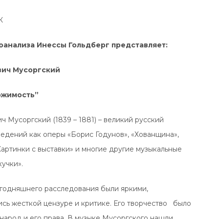
К
оанализа Инессы Гольдберг представляет:
вич Мусоргский
ржимость”
 Мусоргский (1839 – 1881) – великий русский
ведений как оперы «Борис Годунов», «Хованщина»,
Картинки с выставки» и многие другие музыкальные
учки».
егодняшнего расследования были яркими,
ись жесткой цензуре и критике. Его творчество было
 народ и его права. В музыке Мусоргского нашли