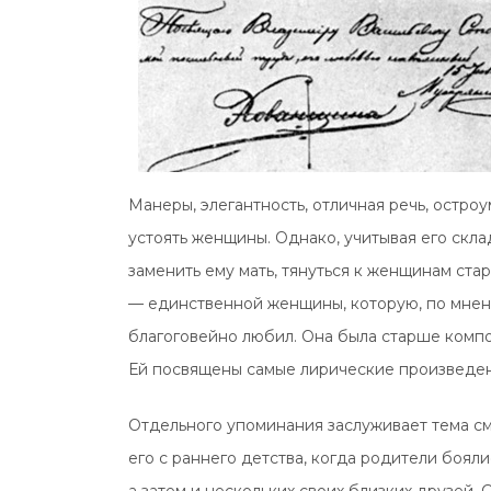
Манеры, элегантность, отличная речь, остро
устоять женщины. Однако, учитывая его склад
заменить ему мать, тянуться к женщинам ста
— единственной женщины, которую, по мнен
благоговейно любил. Она была старше композ
Ей посвящены самые лирические произведен
Отдельного упоминания заслуживает тема см
его с раннего детства, когда родители бояли
а затем и нескольких своих близких друзей.