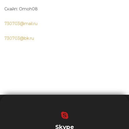
Скайп: Omoh08
730703@mail.ru
730703@bk.ru
Skype